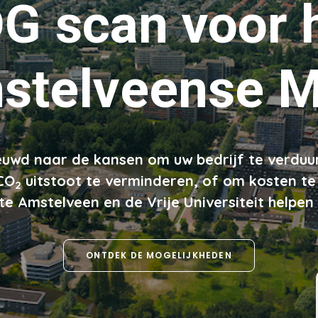
DG
scan
voor
stelveense
M
euwd naar de kansen om uw bedrijf te verd
CO
uitstoot te verminderen, of om kosten t
2
 Amstelveen en de Vrije Universiteit helpen u
ONTDEK DE MOGELIJKHEDEN