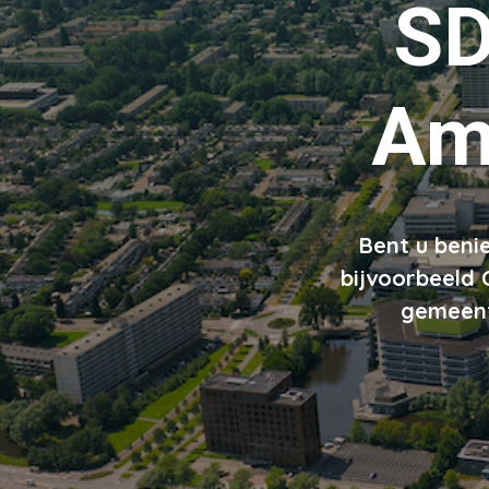
S
Am
Bent u beni
bijvoorbeeld 
gemeente