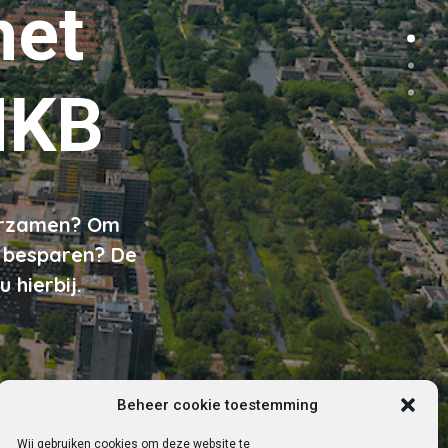
het
KB
uurzamen? Om
e besparen? De
 hierbij.
Beheer cookie toestemming
Wij gebruiken cookies om deze website te