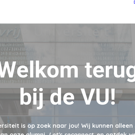
Welkom teru
bij de VU!
ersiteit is op zoek naar jou! Wij kunnen alleen 
van onze alumni.
Let's reconnect
, en ontdek w