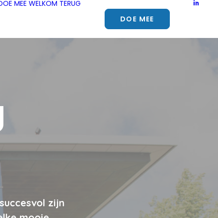
DOE MEE
WELKOM TERUG
DOE MEE
g
succesvol zijn
elke mooie