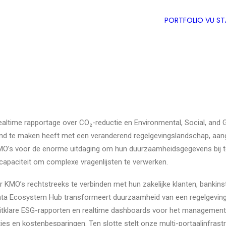
PORTFOLIO
VU S
ealtime rapportage over CO₂-reductie en Environmental, Social, and 
nd te maken heeft met een veranderend regelgevingslandschap, aan
MO’s voor de enorme uitdaging om hun duurzaamheidsgegevens bij t
capaciteit om complexe vragenlijsten te verwerken.
 KMO’s rechtstreeks te verbinden met hun zakelijke klanten, bankins
ata Ecosystem Hub transformeert duurzaamheid van een regelgevings
itklare ESG-rapporten en realtime dashboards voor het management. 
ies en kostenbesparingen. Ten slotte stelt onze multi-portaalinfrast