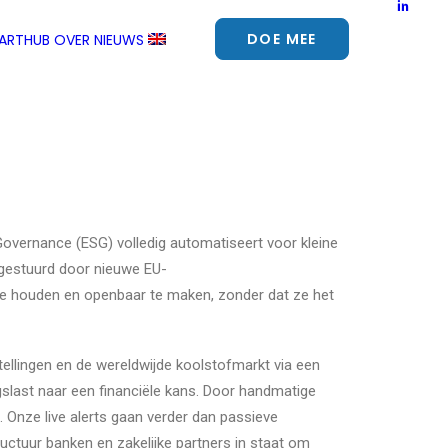
DOE MEE
TARTHUB
OVER
NIEUWS
Governance (ESG) volledig automatiseert voor kleine
gestuurd door nieuwe EU-
e houden en openbaar te maken, zonder dat ze het
tellingen en de wereldwijde koolstofmarkt via een
last naar een financiële kans. Door handmatige
Onze live alerts gaan verder dan passieve
ructuur banken en zakelijke partners in staat om