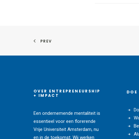
PREV
OVER ENTREPRENEURSHIP
DOE
+ IMPACT
Do
Een ondernemende mentaliteit is
Wo
essentieel voor een florerende
Be
Vrije Universiteit Amsterdam, nu
Al
en in de toekomst. Wij werken