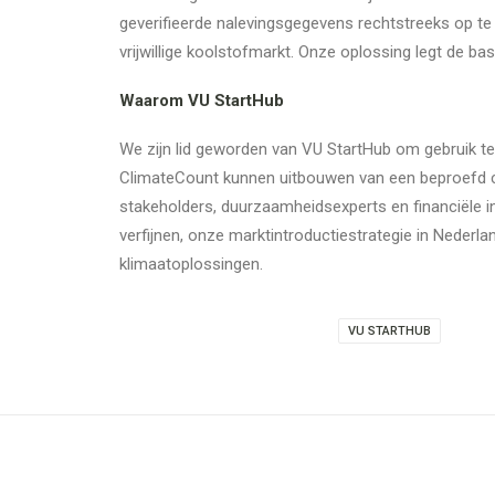
geverifieerde nalevingsgegevens rechtstreeks op t
vrijwillige koolstofmarkt. Onze oplossing legt de b
Waarom VU StartHub
We zijn lid geworden van VU StartHub om gebruik 
ClimateCount kunnen uitbouwen van een beproefd con
stakeholders, duurzaamheidsexperts en financiële in
verfijnen, onze marktintroductiestrategie in Neder
klimaatoplossingen.
VU STARTHUB