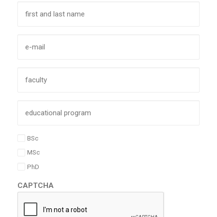
Naam
*
E-
mailadres
*
faculty
*
program
*
BSc
M/B/P
*
MSc
PhD
CAPTCHA