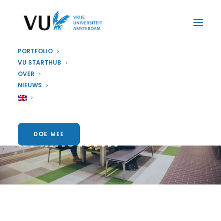
PORTFOLIO
VU STARTHUB
OVER
Doe mee met de
NIEUWS
Pfizer
challenge
brainstorm
DOE MEE