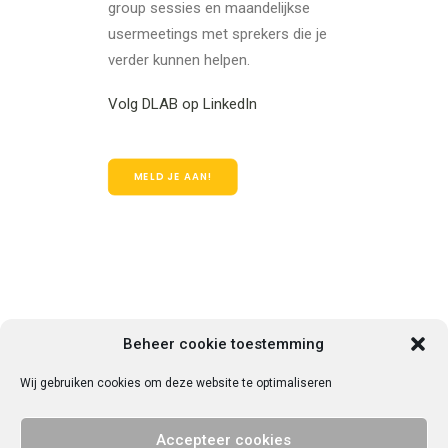
group sessies en maandelijkse
usermeetings met sprekers die je
verder kunnen helpen.
Volg DLAB op LinkedIn
MELD JE AAN!
Beheer cookie toestemming
Wij gebruiken cookies om deze website te optimaliseren
© 2025 Vrije Universiteit Amsterdam. Alle rechten voorbehouden.
Privacy
Accepteer cookies
verklaring
.
Contact met VU Ondernemend