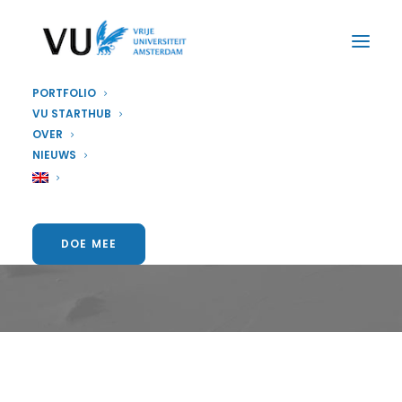
PORTFOLIO
VU STARTHUB
OVER
RESEARCH
,
STARTUP
,
NIEUWS
FUNDING
research
DOE MEE