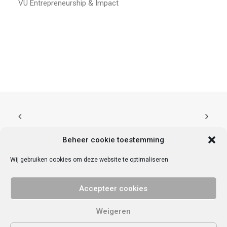
VU Entrepreneurship & Impact
Beheer cookie toestemming
Wij gebruiken cookies om deze website te optimaliseren
© 2025 Vrije Universiteit Amsterdam. Alle rechten voorbehouden.
Privacy
Accepteer cookies
verklaring
.
Contact met VU Ondernemend
VU StartHub | De Boelelaan 1095a | 1081 HV | Amsterdam | KvK nr
Weigeren
84807539 | IBAN NL59INGB0674965892