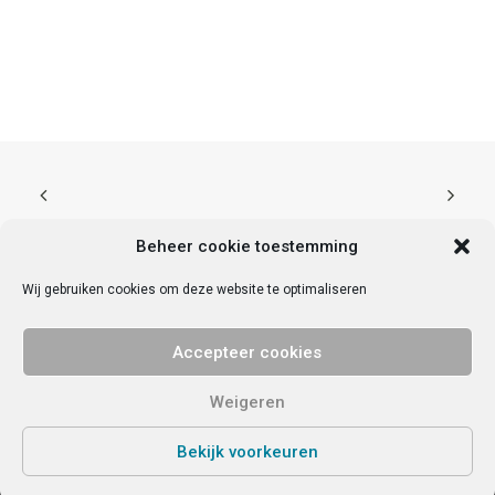
Beheer cookie toestemming
Wij gebruiken cookies om deze website te optimaliseren
© 2025 Vrije Universiteit Amsterdam. Alle rechten voorbehouden.
Privacy
Accepteer cookies
verklaring
.
Contact met VU Ondernemend
VU StartHub | De Boelelaan 1095a | 1081 HV | Amsterdam | KvK nr
Weigeren
84807539 | IBAN NL59INGB0674965892
Bekijk voorkeuren