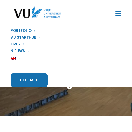
PORTFOLIO
VU STARTHUB
OVER
PARTNER
NIEUWS
Onze partner Roland
Berger
DOE MEE