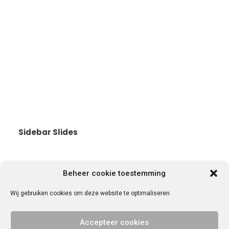
Sidebar Slides
Beheer cookie toestemming
Wij gebruiken cookies om deze website te optimaliseren
© 2025 Vrije Universiteit Amsterdam. Alle rechten voorbehouden.
Privacy
Accepteer cookies
verklaring
.
Contact met VU Ondernemend