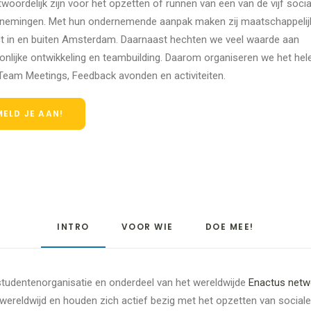
woordelijk zijn voor het opzetten of runnen van een van de vijf socia
nemingen. Met hun ondernemende aanpak maken zij maatschappelij
t in en buiten Amsterdam. Daarnaast hechten we veel waarde aan
onlijke ontwikkeling en teambuilding. Daarom organiseren we het hele
Team Meetings, Feedback avonden en activiteiten.
MELD JE AAN!
INTRO
VOOR WIE
DOE MEE!
studentenorganisatie en onderdeel van het wereldwijde
Enactus netw
d wereldwijd en houden zich actief bezig met het opzetten van socia