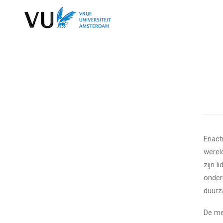
Enact
werel
zijn l
onder
duurz
De me