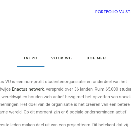
PORTFOLIO
VU S
INTRO
VOOR WIE
DOE MEE!
us VU is een non-profit studentenorganisatie en onderdeel van het
dwijde
Enactus netwerk
, verspreid over 36 landen. Ruim 65.000 stude
id wereldwijd en houden zich actief bezig met het opzetten van social
nemingen. Het doel van de organisatie is het creëren van een betere
ame wereld. Op dit moment zijn er 6 sociale ondernemingen actief.
este leden maken deel uit van een projectteam. Dit betekent dat zij