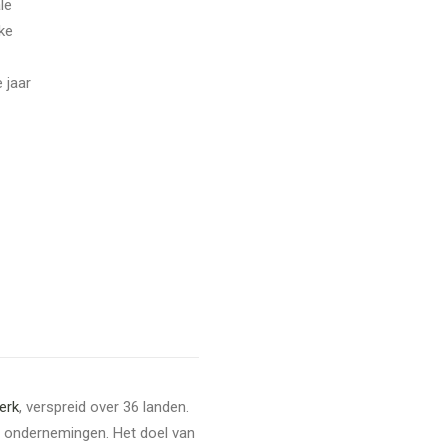
le
ke
 jaar
erk
, verspreid over 36 landen.
le ondernemingen. Het doel van