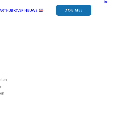
DOE MEE
TARTHUB
OVER
NIEUWS
nten
e
 en