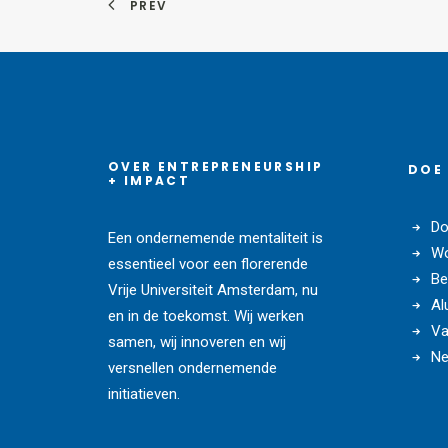
PREV
OVER ENTREPRENEURSHIP
DOE
+ IMPACT
Do
Een ondernemende mentaliteit is
Wo
essentieel voor een florerende
Be
Vrije Universiteit Amsterdam, nu
Al
en in de toekomst. Wij werken
Va
samen, wij innoveren en wij
Ne
versnellen ondernemende
initiatieven.