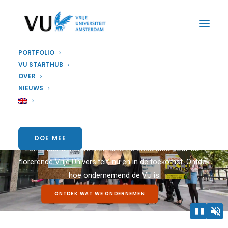
PORTFOLIO
VU STARTHUB
OVER
Welkom bij
NIEUWS
VU
Entrepreneurship
DOE MEE
Een ondernemende mentaliteit is essentieel voor een
florerende Vrije Universiteit, nu en in de toekomst. Ontdek
hoe ondernemend de VU is
ONTDEK WAT WE ONDERNEMEN